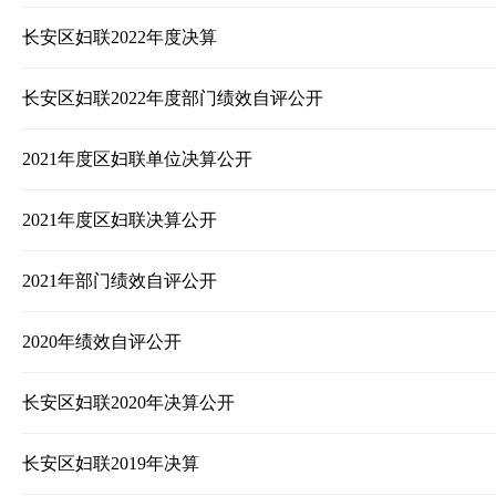
长安区妇联2022年度决算
长安区妇联2022年度部门绩效自评公开
2021年度区妇联单位决算公开
2021年度区妇联决算公开
2021年部门绩效自评公开
2020年绩效自评公开
长安区妇联2020年决算公开
长安区妇联2019年决算