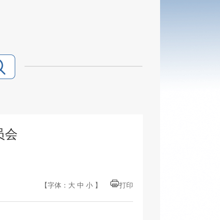
员会
【字体：
大
中
小
】
打印