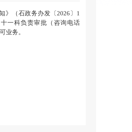
通知》（石政务办发〔
2026
〕
1
局
十一科负责
审批（
咨询电话
可业务。