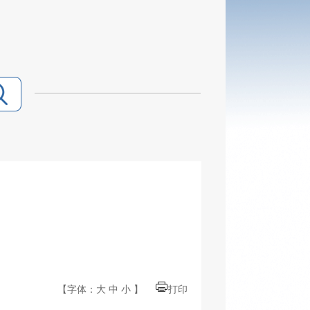
【字体：
大
中
小
】
打印