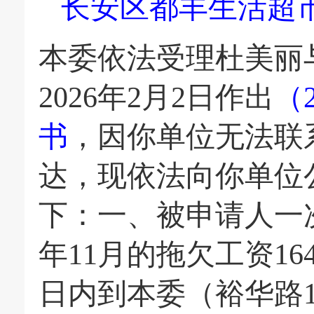
长安区都丰生活超
本委依法受理
杜美丽
20
26
年
2
月
2
日作出
（
书
，因你单位无法联
达，
现依法向你单位
下：
一、
被申请人一
年11月的拖欠工资
16
日内到本委（
裕华路