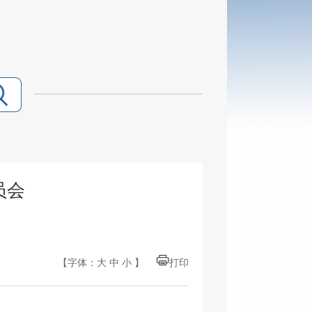
员会
【字体：
大
中
小
】
打印