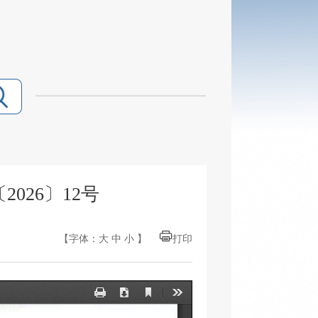
26〕12号
【字体：
大
中
小
】
打印