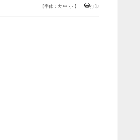
【字体：
大
中
小
】
打印