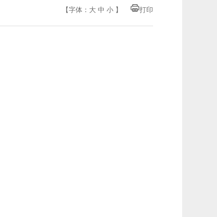
【字体：
大
中
小
】
打印