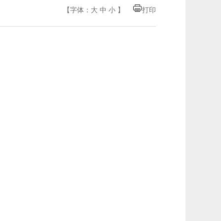
【字体：
大
中
小
】
打印