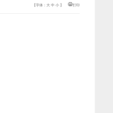
【字体：
大
中
小
】
打印